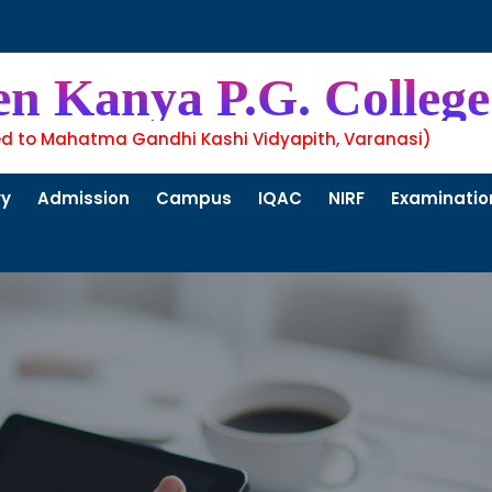
en Kanya P.G. College
ed to Mahatma Gandhi Kashi Vidyapith, Varanasi)
ry
Admission
Campus
IQAC
NIRF
Examinatio