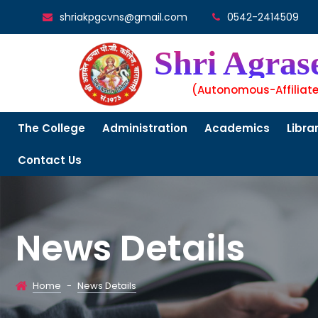
shriakpgcvns@gmail.com
0542-2414509
Shri Agras
(Autonomous-Affiliat
The College
Administration
Academics
Libra
Contact Us
News Details
Home
-
News Details