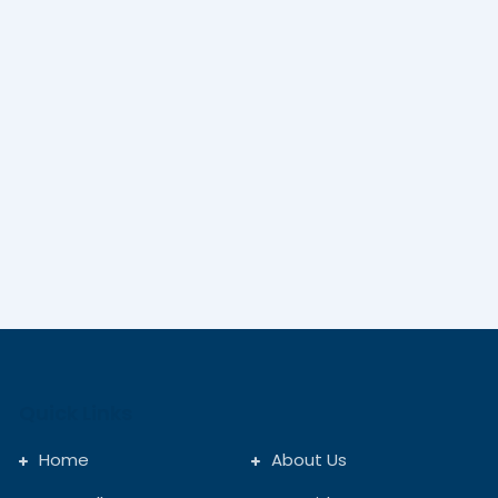
Quick Links
Home
About Us