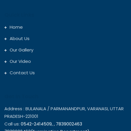
Quick Links
Home
About Us
Our Gallery
Our Video
Contact Us
Get In Touch
Address : BULANALA / PARMANANDPUR, VARANASI, UTTAR
PRADESH-221001
Call us:
0542-2414509,
,
7839002463